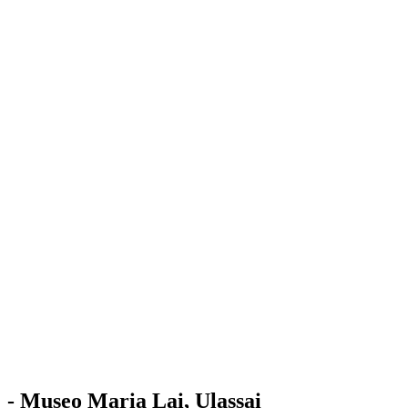
Stazione
dell'Arte
Maria Lai
Mostre
Visita
Educazione
Ulassai
Contatti
/
IT
EN
Visita il museo
- Museo Maria Lai, Ulassai