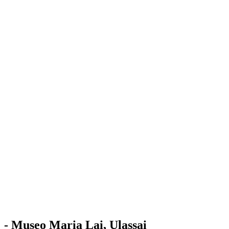
Stazione
dell'Arte
Maria Lai
Mostre
Visita
Educazione
Ulassai
Contatti
/
IT
EN
Visita il museo
- Museo Maria Lai, Ulassai