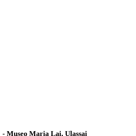
Stazione
dell'Arte
Maria Lai
Mostre
Visita
Educazione
Ulassai
Contatti
/
IT
EN
Visita il museo
- Museo Maria Lai, Ulassai