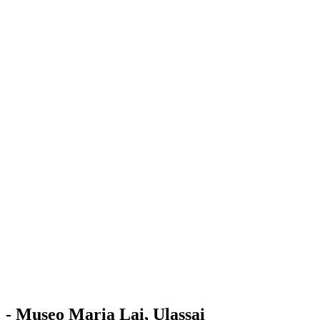
Stazione
dell'Arte
Maria Lai
Mostre
Visita
Educazione
Ulassai
Contatti
/
IT
EN
Visita il museo
- Museo Maria Lai, Ulassai