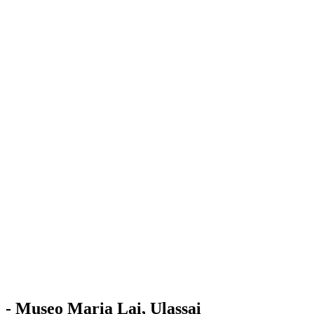
Stazione
dell'Arte
Maria Lai
Mostre
Visita
Educazione
Ulassai
Contatti
/
IT
EN
Visita il museo
- Museo Maria Lai, Ulassai