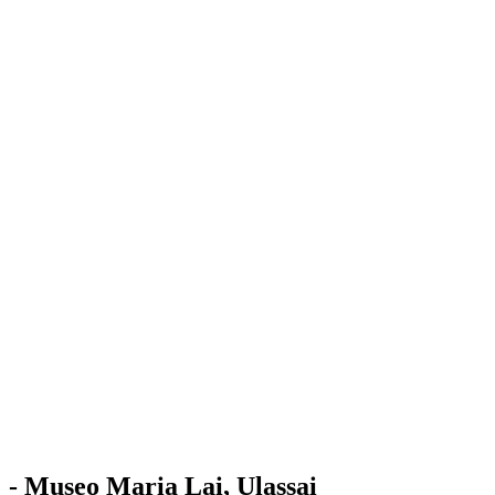
Stazione
dell'Arte
Maria Lai
Mostre
Visita
Educazione
Ulassai
Contatti
/
IT
EN
Visita il museo
- Museo Maria Lai, Ulassai