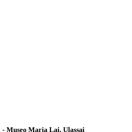
Stazione
dell'Arte
Maria Lai
Mostre
Visita
Educazione
Ulassai
Contatti
/
IT
EN
Visita il museo
- Museo Maria Lai, Ulassai