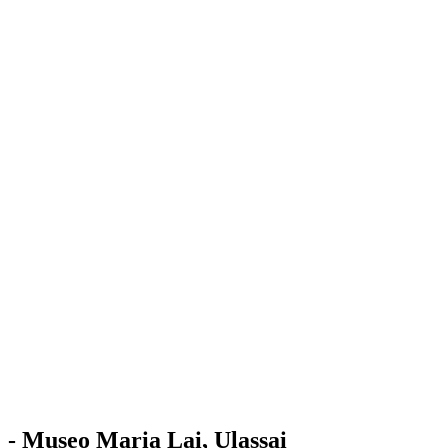
Stazione
dell'Arte
Maria Lai
Mostre
Visita
Educazione
Ulassai
Contatti
/
IT
EN
Visita il museo
- Museo Maria Lai, Ulassai