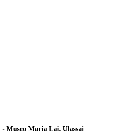
Stazione
dell'Arte
Maria Lai
Mostre
Visita
Educazione
Ulassai
Contatti
/
IT
EN
Visita il museo
- Museo Maria Lai, Ulassai