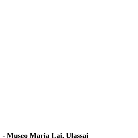
Stazione
dell'Arte
Maria Lai
Mostre
Visita
Educazione
Ulassai
Contatti
/
IT
EN
Visita il museo
- Museo Maria Lai, Ulassai