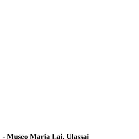
Stazione
dell'Arte
Maria Lai
Mostre
Visita
Educazione
Ulassai
Contatti
/
IT
EN
Visita il museo
- Museo Maria Lai, Ulassai