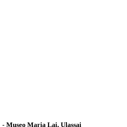
Stazione
dell'Arte
Maria Lai
Mostre
Visita
Educazione
Ulassai
Contatti
/
IT
EN
Visita il museo
- Museo Maria Lai, Ulassai