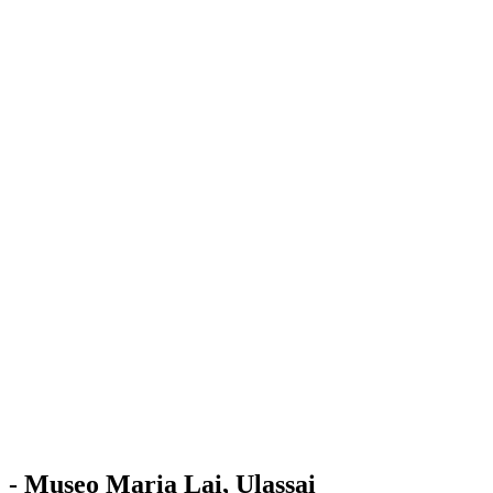
Stazione
dell'Arte
Maria Lai
Mostre
Visita
Educazione
Ulassai
Contatti
/
IT
EN
Visita il museo
- Museo Maria Lai, Ulassai