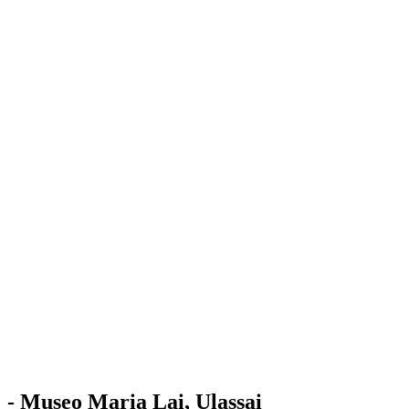
Stazione
dell'Arte
Maria Lai
Mostre
Visita
Educazione
Ulassai
Contatti
/
IT
EN
Visita il museo
- Museo Maria Lai, Ulassai