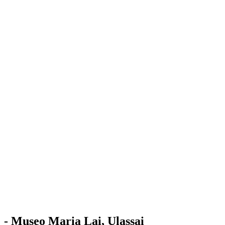
Stazione
dell'Arte
Maria Lai
Mostre
Visita
Educazione
Ulassai
Contatti
/
IT
EN
Visita il museo
- Museo Maria Lai, Ulassai