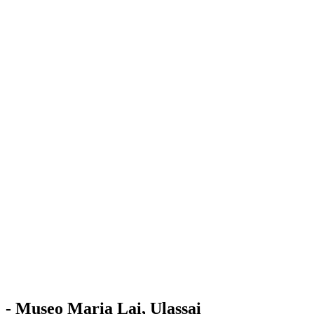
Stazione
dell'Arte
Maria Lai
Mostre
Visita
Educazione
Ulassai
Contatti
/
IT
EN
Visita il museo
- Museo Maria Lai, Ulassai