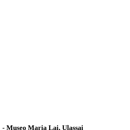
Stazione
dell'Arte
Maria Lai
Mostre
Visita
Educazione
Ulassai
Contatti
/
IT
EN
Visita il museo
- Museo Maria Lai, Ulassai