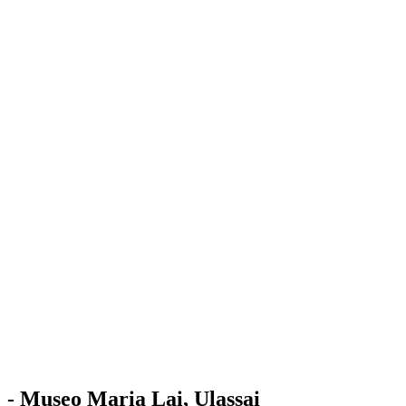
Stazione
dell'Arte
Maria Lai
Mostre
Visita
Educazione
Ulassai
Contatti
/
IT
EN
Visita il museo
- Museo Maria Lai, Ulassai