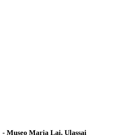
Stazione
dell'Arte
Maria Lai
Mostre
Visita
Educazione
Ulassai
Contatti
/
IT
EN
Visita il museo
- Museo Maria Lai, Ulassai