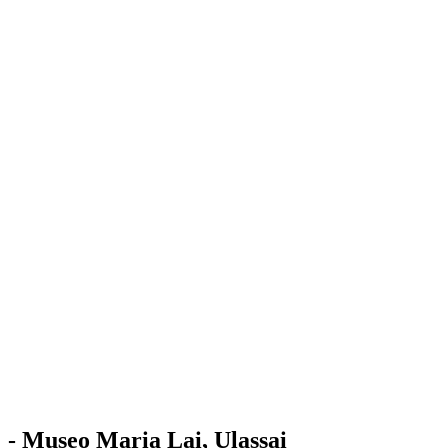
Stazione
dell'Arte
Maria Lai
Mostre
Visita
Educazione
Ulassai
Contatti
/
IT
EN
Visita il museo
- Museo Maria Lai, Ulassai