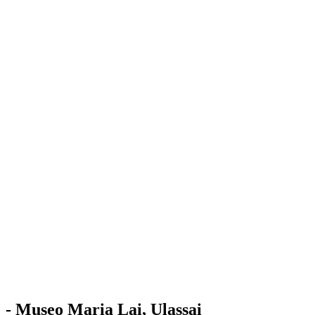
Stazione
dell'Arte
Maria Lai
Mostre
Visita
Educazione
Ulassai
Contatti
/
IT
EN
Visita il museo
- Museo Maria Lai, Ulassai