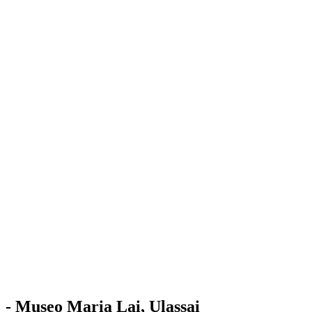
Stazione
dell'Arte
Maria Lai
Mostre
Visita
Educazione
Ulassai
Contatti
/
IT
EN
Visita il museo
- Museo Maria Lai, Ulassai