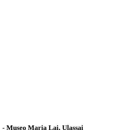
Stazione
dell'Arte
Maria Lai
Mostre
Visita
Educazione
Ulassai
Contatti
/
IT
EN
Visita il museo
- Museo Maria Lai, Ulassai