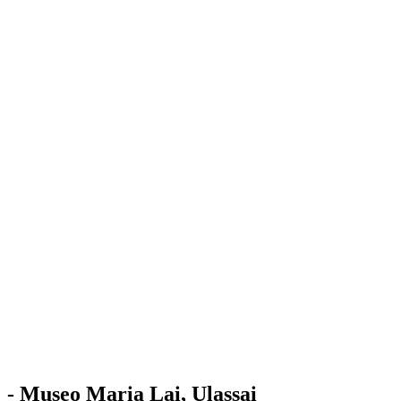
Stazione
dell'Arte
Maria Lai
Mostre
Visita
Educazione
Ulassai
Contatti
/
IT
EN
Visita il museo
- Museo Maria Lai, Ulassai