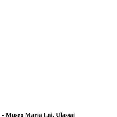
Stazione
dell'Arte
Maria Lai
Mostre
Visita
Educazione
Ulassai
Contatti
/
IT
EN
Visita il museo
- Museo Maria Lai, Ulassai