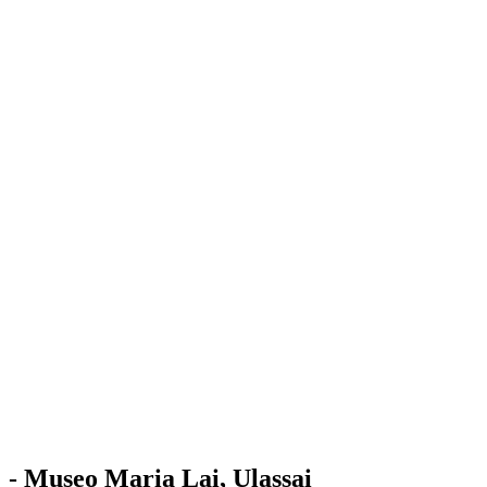
Stazione
dell'Arte
Maria Lai
Mostre
Visita
Educazione
Ulassai
Contatti
/
IT
EN
Visita il museo
- Museo Maria Lai, Ulassai