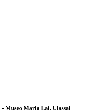
Stazione
dell'Arte
Maria Lai
Mostre
Visita
Educazione
Ulassai
Contatti
/
IT
EN
Visita il museo
- Museo Maria Lai, Ulassai