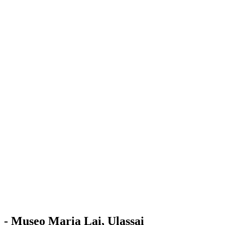
Stazione
dell'Arte
Maria Lai
Mostre
Visita
Educazione
Ulassai
Contatti
/
IT
EN
Visita il museo
- Museo Maria Lai, Ulassai