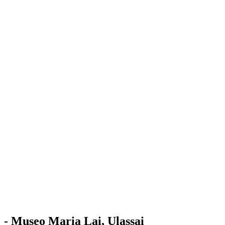
Stazione
dell'Arte
Maria Lai
Mostre
Visita
Educazione
Ulassai
Contatti
/
IT
EN
Visita il museo
- Museo Maria Lai, Ulassai