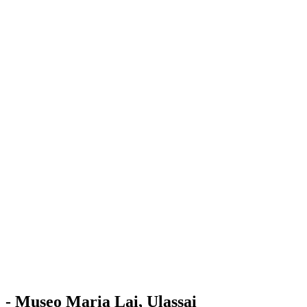
Stazione
dell'Arte
Maria Lai
Mostre
Visita
Educazione
Ulassai
Contatti
/
IT
EN
Visita il museo
- Museo Maria Lai, Ulassai