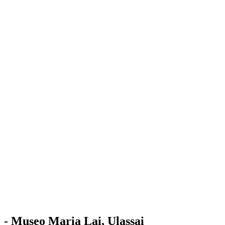
Stazione
dell'Arte
Maria Lai
Mostre
Visita
Educazione
Ulassai
Contatti
/
IT
EN
Visita il museo
- Museo Maria Lai, Ulassai