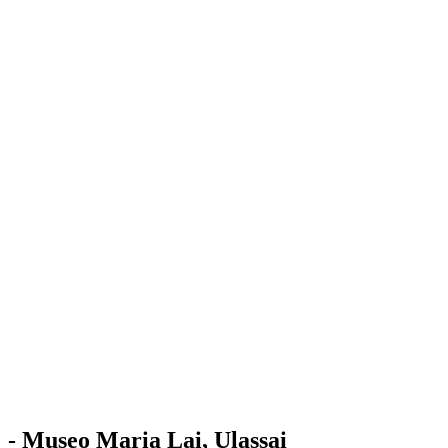
Stazione
dell'Arte
Maria Lai
Mostre
Visita
Educazione
Ulassai
Contatti
/
IT
EN
Visita il museo
- Museo Maria Lai, Ulassai