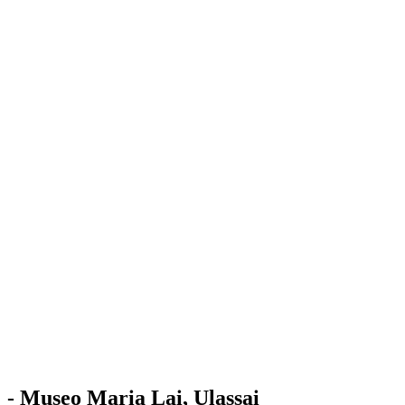
Stazione
dell'Arte
Maria Lai
Mostre
Visita
Educazione
Ulassai
Contatti
/
IT
EN
Visita il museo
- Museo Maria Lai, Ulassai