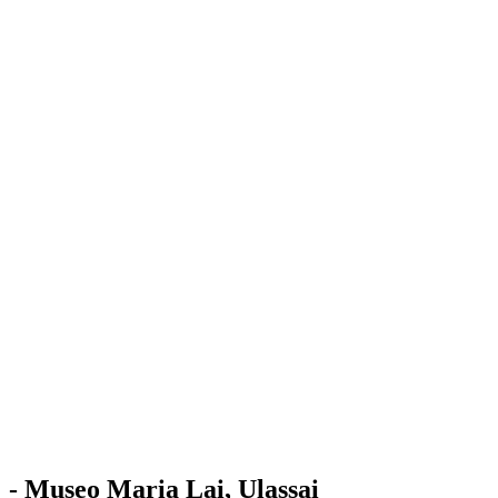
Stazione
dell'Arte
Maria Lai
Mostre
Visita
Educazione
Ulassai
Contatti
/
IT
EN
Visita il museo
- Museo Maria Lai, Ulassai