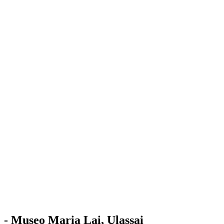
Stazione
dell'Arte
Maria Lai
Mostre
Visita
Educazione
Ulassai
Contatti
/
IT
EN
Visita il museo
- Museo Maria Lai, Ulassai