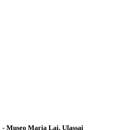
Stazione
dell'Arte
Maria Lai
Mostre
Visita
Educazione
Ulassai
Contatti
/
IT
EN
Visita il museo
- Museo Maria Lai, Ulassai