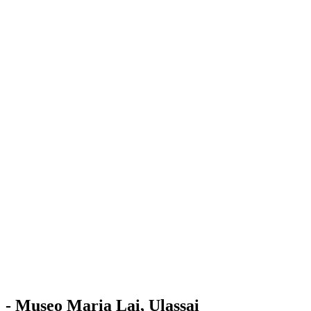
Stazione
dell'Arte
Maria Lai
Mostre
Visita
Educazione
Ulassai
Contatti
/
IT
EN
Visita il museo
- Museo Maria Lai, Ulassai