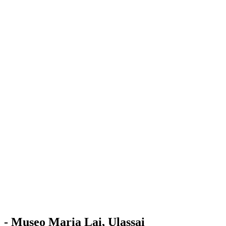
Stazione
dell'Arte
Maria Lai
Mostre
Visita
Educazione
Ulassai
Contatti
/
IT
EN
Visita il museo
- Museo Maria Lai, Ulassai