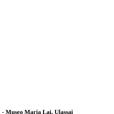
Stazione
dell'Arte
Maria Lai
Mostre
Visita
Educazione
Ulassai
Contatti
/
IT
EN
Visita il museo
- Museo Maria Lai, Ulassai