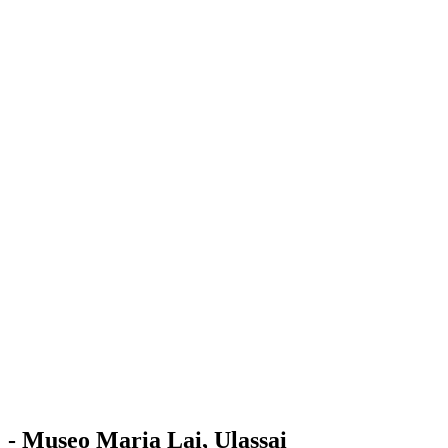
Stazione
dell'Arte
Maria Lai
Mostre
Visita
Educazione
Ulassai
Contatti
/
IT
EN
Visita il museo
- Museo Maria Lai, Ulassai