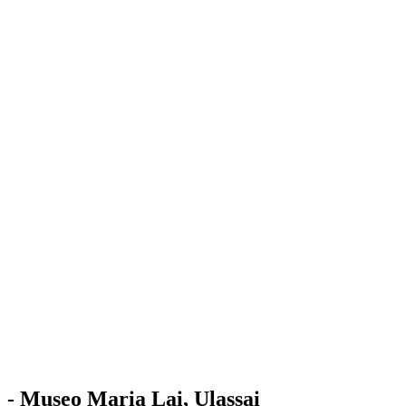
Stazione
dell'Arte
Maria Lai
Mostre
Visita
Educazione
Ulassai
Contatti
/
IT
EN
Visita il museo
- Museo Maria Lai, Ulassai