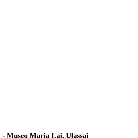
Stazione
dell'Arte
Maria Lai
Mostre
Visita
Educazione
Ulassai
Contatti
/
IT
EN
Visita il museo
- Museo Maria Lai, Ulassai