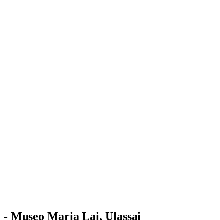
Stazione
dell'Arte
Maria Lai
Mostre
Visita
Educazione
Ulassai
Contatti
/
IT
EN
Visita il museo
- Museo Maria Lai, Ulassai