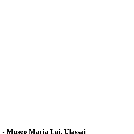
Stazione
dell'Arte
Maria Lai
Mostre
Visita
Educazione
Ulassai
Contatti
/
IT
EN
Visita il museo
- Museo Maria Lai, Ulassai