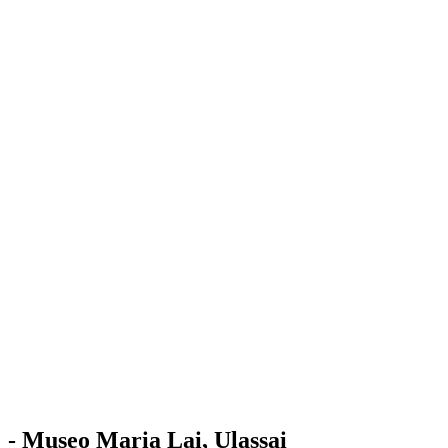
Stazione
dell'Arte
Maria Lai
Mostre
Visita
Educazione
Ulassai
Contatti
/
IT
EN
Visita il museo
- Museo Maria Lai, Ulassai