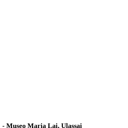
Stazione
dell'Arte
Maria Lai
Mostre
Visita
Educazione
Ulassai
Contatti
/
IT
EN
Visita il museo
- Museo Maria Lai, Ulassai