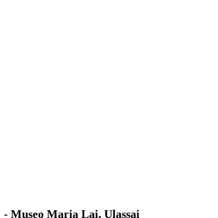
Stazione
dell'Arte
Maria Lai
Mostre
Visita
Educazione
Ulassai
Contatti
/
IT
EN
Visita il museo
- Museo Maria Lai, Ulassai