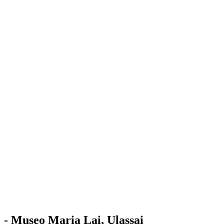
Stazione
dell'Arte
Maria Lai
Mostre
Visita
Educazione
Ulassai
Contatti
/
IT
EN
Visita il museo
- Museo Maria Lai, Ulassai