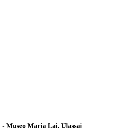
Stazione
dell'Arte
Maria Lai
Mostre
Visita
Educazione
Ulassai
Contatti
/
IT
EN
Visita il museo
- Museo Maria Lai, Ulassai