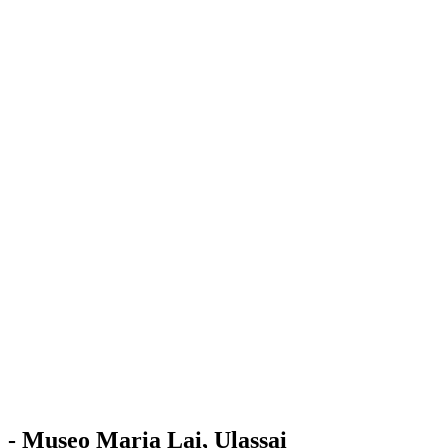
Stazione
dell'Arte
Maria Lai
Mostre
Visita
Educazione
Ulassai
Contatti
/
IT
EN
Visita il museo
- Museo Maria Lai, Ulassai